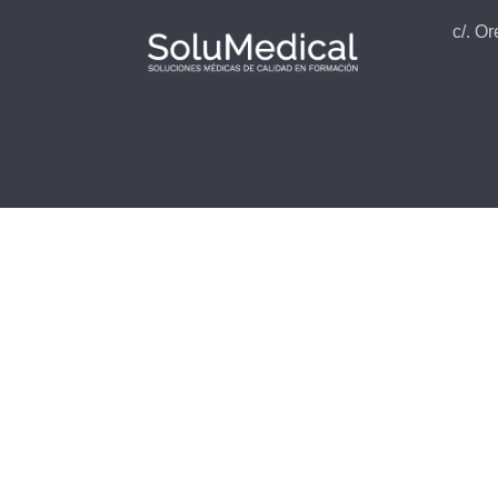
c/. O