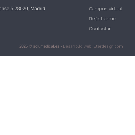
Campus virtual
rense 5 28020, Madrid
Registrarme
Contactar
2026 © solumedical.es -
Desarrollo web: Eterdesign.com